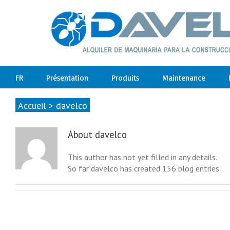
FR
Présentation
Produits
Maintenance
Accueil
>
davelco
About
davelco
This author has not yet filled in any details.
So far davelco has created 156 blog entries.