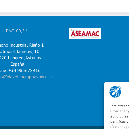
DAVELCO, S.A.
gono Industrial Riaño 1
Olmos-Llameres, 10
20 Langreo, Asturias
España
one: +34 985678416
fo@davelcogrupoavance.es
Para ofrecer
almacenar y/
tecnologías
identificaci
afectar nega