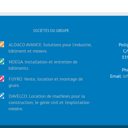
SOCIÉTÉS DU GROUPE
ALDACO AVANCE. Solutions pour l’industrie,
Polí
bâtiment et miniere.
C/
339
NOEGA. Installation et entretien de
bâtiments.
Ph
Email:
in
FUYRO. Vente, location et montage de
grues.
DAVELCO. Location de machines pour la
construction, le génie civil et l’explotation
minière.