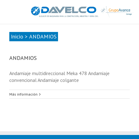
985678416
|
info@davelcogrupoavance.es
Inicio
>
ANDAMIOS
ANDAMIOS
Andamiaje multidireccional Meka 478 Andamiaje
convencional Andamiaje colgante
Más información