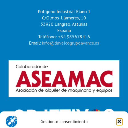
Polígono Industrial Riaño 1
C/Olmos-Llameres, 10
33920 Langreo, Asturias
España
Teléfono: +34 985678416
Email:
info@davelcogrupoavance.es
Gestionar consentimiento