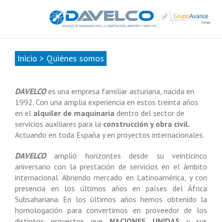
985678416
|
info@davelcogrupoavance.es
Inicio
>
Quiénes somos
DAVELCO
es una empresa familiar asturiana, nacida en
1992. Con una amplia experiencia en estos treinta años
en el
alquiler de maquinaria
dentro del sector de
servicios auxiliares para la
construcción y obra civil.
Actuando en toda España y en proyectos internacionales.
DAVELCO
amplió horizontes desde su veinticinco
aniversario con la prestación de servicios en el ámbito
internacional. Abriendo mercado en Latinoamérica, y con
presencia en los últimos años en países del África
Subsahariana. En los últimos años hemos obtenido la
homologación para convertirnos en proveedor de los
distintos proyectos que
NACIONES UNIDAS
y sus