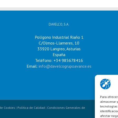
DAVELCO, S.A.
Polígono Industrial Riaño 1
C/Olmos-Llameres, 10
33920 Langreo, Asturias
España
Teléfono: +34 985678416
Email:
info@davelcogrupoavance.es
Para ofrecer
almacenar y/
tecnologías
 de Cookies
|
Política de Calidad
|
Condiciones Generales de
identificaci
afectar nega