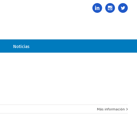
985678416
|
info@davelcogrupoavance.es
Linkedin
Instagram
Twitte
Noticias
Más información