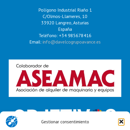
Polígono Industrial Riaño 1
C/Olmos-Llameres, 10
33920 Langreo, Asturias
España
Teléfono: +34 985678416
Email:
info@davelcogrupoavance.es
Gestionar consentimiento