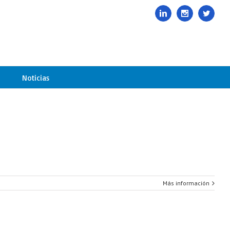
985678416
|
info@davelcogrupoavance.es
Linkedin
Instagram
Twitte
Noticias
Más información