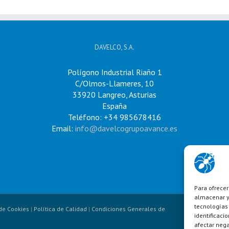
DAVELCO, S.A.
Polígono Industrial Riaño 1
C/Olmos-Llameres, 10
33920 Langreo, Asturias
España
Teléfono: +34 985678416
Email:
info@davelcogrupoavance.es
Para ofrecer
almacenar y/
tecnologías
 de Cookies
|
Política de Calidad
|
Condiciones Generales de
identificaci
afectar nega