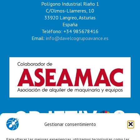
Polígono Industrial Riaño 1
C/Olmos-Llameres, 10
33920 Langreo, Asturias
España
Teléfono: +34 985678416
Email:
info@davelcogrupoavance.es
Gestionar consentimiento
Para ofrecer las mejores experiencias, utilizamos tecnologías como las