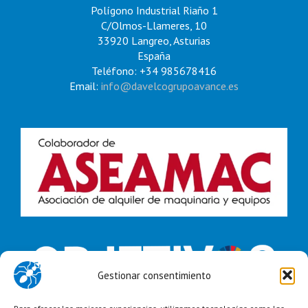
Polígono Industrial Riaño 1
C/Olmos-Llameres, 10
33920 Langreo, Asturias
España
Teléfono: +34 985678416
Email:
info@davelcogrupoavance.es
Gestionar consentimiento