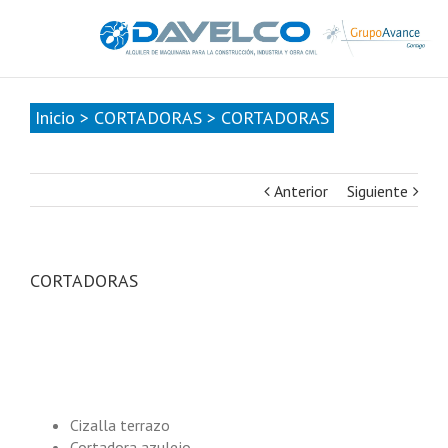
985678416
|
info@davelcogrupoavance.es
Inicio
>
CORTADORAS
>
CORTADORAS
Anterior
Siguiente
CORTADORAS
Cizalla terrazo
Cortadora azulejo