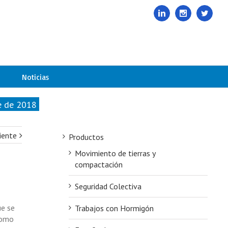
985678416
|
info@davelcogrupoavance.es
Linkedin
Instagram
Twitte
Noticias
e de 2018
iente
Productos
Movimiento de tierras y
compactación
Seguridad Colectiva
ue se
Trabajos con Hormigón
como