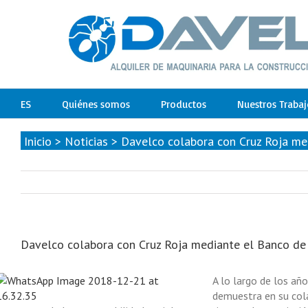
ES
Quiénes somos
Productos
Nuestros Trabaj
Inicio
>
Noticias
>
Davelco colabora con Cruz Roja med
Davelco colabora con Cruz Roja mediante el Banco de 
A lo largo de los añ
demuestra en su col