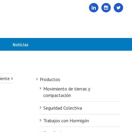
985678416
|
info@davelcogrupoavance.es
Linkedin
Instagram
Twitte
Noticias
iente
Productos
Movimiento de tierras y
compactación
Seguridad Colectiva
Trabajos con Hormigón