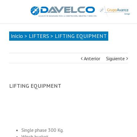
985678416
|
info@davelcogrupoavance.es
Inicio
>
LIFTERS
>
LIFTING EQUIPMENT
Anterior
Siguiente
LIFTING EQUIPMENT
Single phase 300 Kg.
Winch bucket