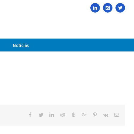
985678416
|
info@davelcogrupoavance.es
Linkedin
Instagram
Twitte
Noticias
Facebook
Twitter
Linkedin
Reddit
Tumblr
Google+
Pinterest
Vk
Email