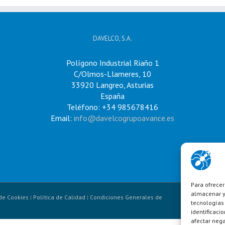
DAVELCO, S.A.
Polígono Industrial Riaño 1
C/Olmos-Llameres, 10
33920 Langreo, Asturias
España
Teléfono: +34 985678416
Email:
info@davelcogrupoavance.es
Para ofrecer
almacenar y/
 de Cookies
|
Política de Calidad
|
Condiciones Generales de
tecnologías
identificaci
afectar nega