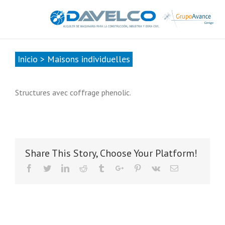
985678416
|
info@davelcogrupoavance.es
Inicio
>
Maisons individuelles
Structures avec coffrage phenolic.
Share This Story, Choose Your Platform!
Facebook
Twitter
Linkedin
Reddit
Tumblr
Google+
Pinterest
Vk
Email