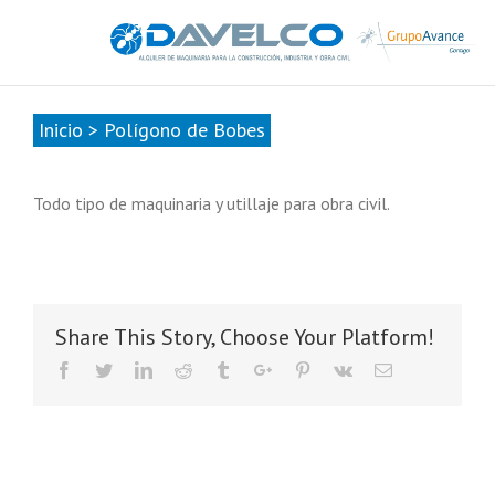
985678416
|
info@davelcogrupoavance.es
Inicio
>
Polígono de Bobes
Todo tipo de maquinaria y utillaje para obra civil.
Share This Story, Choose Your Platform!
Facebook
Twitter
Linkedin
Reddit
Tumblr
Google+
Pinterest
Vk
Email