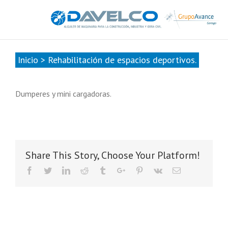
985678416
|
info@davelcogrupoavance.es
Inicio
>
Rehabilitación de espacios deportivos.
Dumperes y mini cargadoras.
Share This Story, Choose Your Platform!
Facebook
Twitter
Linkedin
Reddit
Tumblr
Google+
Pinterest
Vk
Email