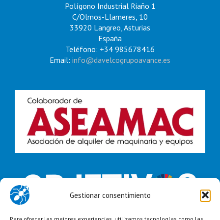
Polígono Industrial Riaño 1
C/Olmos-Llameres, 10
33920 Langreo, Asturias
España
Teléfono: +34 985678416
Email:
info@davelcogrupoavance.es
Gestionar consentimiento
Para ofrecer las mejores experiencias, utilizamos tecnologías como las