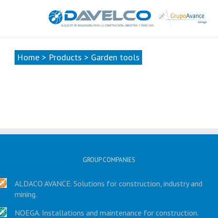
985678416
|
info@davelcogrupoavance.es
Home
>
Products
>
Garden tools
GROUP COMPANIES
ALDACO AVANCE. Solutions for construction, industry and
mining.
NOEGA. Installations and maintenance for construction.